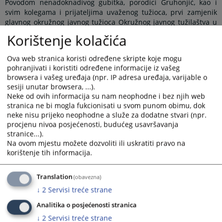
Povodom nenadoknadivog gubitka, porodici Gruhonjić, kao i
svim kolegama i prijateljima uvaženog tužioca, prvi zamjenik
glavnog okružnog javnog tužioca Okružnog javnog tužilaštva u
Bijeljini Sabina Husejnagić zajedno sa kolektivom, izražava
Korištenje kolačića
duboko saučešće.
Tužilac Muhamed Gruhonjić rođen je 15.03.1953. godine u
Ova web stranica koristi određene skripte koje mogu
Janji, opština Bijeljina. Pravni fakultet u Sarajevu završio je
pohranjivati i koristiti određene informacije iz vašeg
16.01.1979. godine, a pravosudni ispit položio je 01.03.1984.
browsera i vašeg uređaja (npr. IP adresa uređaja, varijable o
godine u Sarajevu.
sesiji unutar browsera, ...).
Neke od ovih informacija su nam neophodne i bez njih web
Tužilačku karijeru započeo je 08.03.2004. godine kao okružni
stranica ne bi mogla fukcionisati u svom punom obimu, dok
javni tužilac u Okružnom javnom tužilaštvu u Bijeljini. Dana
neke nisu prijeko neophodne a služe za dodatne stvari (npr.
01.02.2008. godine je imenovan za zamjenika glavnog okružnog
procjenu nivoa posjećenosti, budućeg usavršavanja
javnog tužioca. Funkciju vršioca dužnosti glavnog okružnog
stranice...).
javnog tužioca je obavljao u periodu od 29.01.2021. godine do
Na ovom mjestu možete dozvoliti ili uskratiti pravo na
31.08.2021. godine, nakon čega je nastavio obavljati funkciju
korištenje tih informacija.
zamjenika glavnog okružnog javnog tužioca sve do 15.03.2023.
godine, kada je otišao u penziju.
Translation
(obavezna)
↓
2
Servisi treće strane
Prikazana vijest je na
:
Srpski jezik
9782
PREGLEDA
Analitika o posjećenosti stranica
↓
2
Servisi treće strane