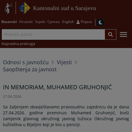
Kantonalni sud u Sarajevu
Bosanski
Hrvatski
Srpski
Српски
English
Prijava
Napredna pretraga
Odnosi s javnošću
Vijesti
Saopštenja za javnost
IN MEMORIAM, MUHAMED GRUHONJIĆ
27.04.2026.
Sa žaljenjem obavještavamo pravosudnu zajednicu da je dana
27.04.2026. godine preminuo Muhamed Gruhonjić, bivši
zamjenik glavnog okružnog javnog tužioca Okružnog javnog
tužilaštva u Bijeljini koji je bio u penziji.