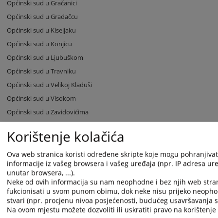
Općinski sud u Gračanici
Općinski sud u Gradačcu
Općinski sud u Kiseljaku
Općinski sud u Konjicu
Općinski sud u Ljubuškom
Općinski sud u Travniku
Općinski sud u Velikoj Kladuši
Općinski sud u Visokom
Općinski sud u Zavidovićima
Općinski sud u Zenici
Korištenje kolačića
Općinski sud u Žepču
Općinski sud u Živinicama
Ova web stranica koristi određene skripte koje mogu pohranjivati
informacije iz vašeg browsera i vašeg uređaja (npr. IP adresa uređ
Osnovni sud u Derventi
unutar browsera, ...).
Osnovni sud u Kotor Varošu
Neke od ovih informacija su nam neophodne i bez njih web stra
fukcionisati u svom punom obimu, dok neke nisu prijeko neopho
Osnovni sud u Modriči
stvari (npr. procjenu nivoa posjećenosti, budućeg usavršavanja st
Osnovni sud u Mrkonjić Gradu
Na ovom mjestu možete dozvoliti ili uskratiti pravo na korištenje 