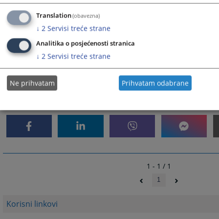
Osnovni sud u Novom Gradu
Translation
(obavezna)
Osnovni sud u Prijedoru
↓
2
Servisi treće strane
Osnovni sud u Sokocu
Analitika o posjećenosti stranica
Osnovni sud u Tesliću
↓
2
Servisi treće strane
Osnovni sud u Višegradu
Osnovni sud u Zvorniku
Ne prihvatam
Prihvatam odabrane
7113
PREGLEDA
1 - 1 / 1
1
Korisni linkovi