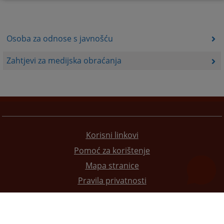
Osoba za odnose s javnošću
Zahtjevi za medijska obraćanja
Korisni linkovi
Pomoć za korištenje
Mapa stranice
Pravila privatnosti