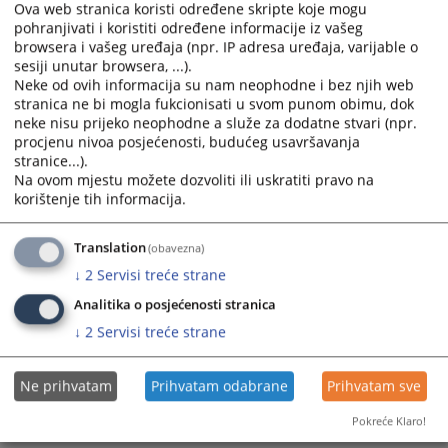
Ova web stranica koristi određene skripte koje mogu
pohranjivati i koristiti određene informacije iz vašeg
browsera i vašeg uređaja (npr. IP adresa uređaja, varijable o
sesiji unutar browsera, ...).
Neke od ovih informacija su nam neophodne i bez njih web
stranica ne bi mogla fukcionisati u svom punom obimu, dok
neke nisu prijeko neophodne a služe za dodatne stvari (npr.
Trenutno nema vijesti
procjenu nivoa posjećenosti, budućeg usavršavanja
stranice...).
Na ovom mjestu možete dozvoliti ili uskratiti pravo na
korištenje tih informacija.
Translation
(obavezna)
↓
2
Servisi treće strane
Analitika o posjećenosti stranica
↓
2
Servisi treće strane
Ne prihvatam
Prihvatam odabrane
Prihvatam sve
Pokreće Klaro!