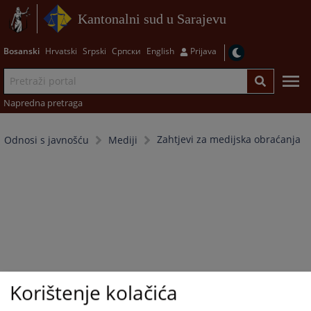
Kantonalni sud u Sarajevu
Bosanski
Hrvatski
Srpski
Српски
English
Prijava
Napredna pretraga
Zahtjevi za medijska obraćanja
Odnosi s javnošću
Mediji
Korištenje kolačića