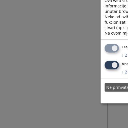
Ova web stra
informacije 
unutar brows
Neke od ovi
fukcionisat
stvari (npr.
Na ovom mjes
Tra
↓
2
Ana
↓
2
Ne prihva