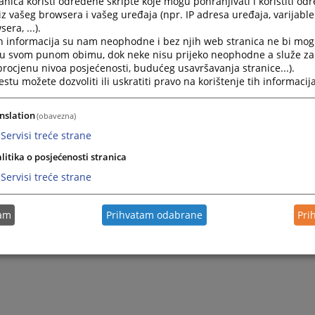
nica koristi određene skripte koje mogu pohranjivati i koristiti od
iz vašeg browsera i vašeg uređaja (npr. IP adresa uređaja, varijable 
era, ...).
h informacija su nam neophodne i bez njih web stranica ne bi mog
i u svom punom obimu, dok neke nisu prijeko neophodne a služe z
 procjenu nivoa posjećenosti, budućeg usavršavanja stranice...).
tu možete dozvoliti ili uskratiti pravo na korištenje tih informacija
nslation
(obavezna)
Servisi treće strane
litika o posjećenosti stranica
Servisi treće strane
tam
Prihvatam odabrane
Pri