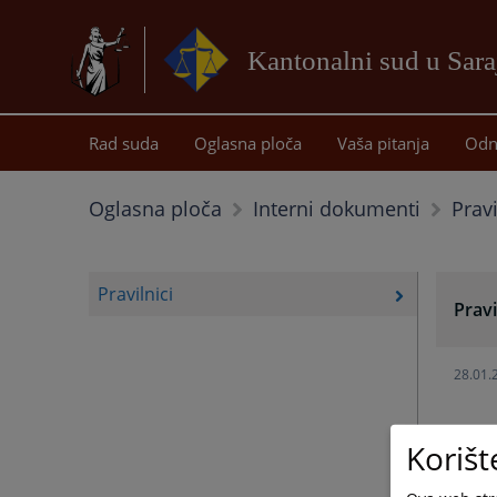
Kantonalni sud u Sar
Rad suda
Oglasna ploča
Vaša pitanja
Odn
Pravi
Oglasna ploča
Interni dokumenti
Pravilnici
Pravi
28.01.
Korišt