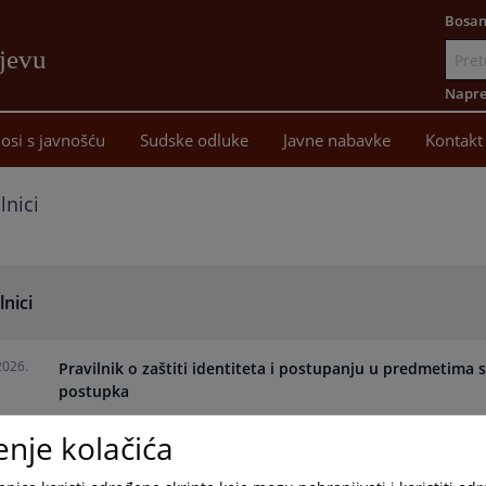
Bosan
ajevu
Idi
na
Napre
sadržaj
osi s javnošću
Sudske odluke
Javne nabavke
Kontakt
lnici
lnici
2026.
Pravilnik o zaštiti identiteta i postupanju u predmetima
postupka
enje kolačića