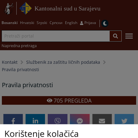
Kantonalni sud u Sarajevu
Bosanski
Hrvatski
Srpski
Српски
English
Prijava
Napredna pretraga
Kontakt
Službenik za zaštitu ličnih podataka
Pravila privatnosti
Pravila privatnosti
705
PREGLEDA
Korištenje kolačića