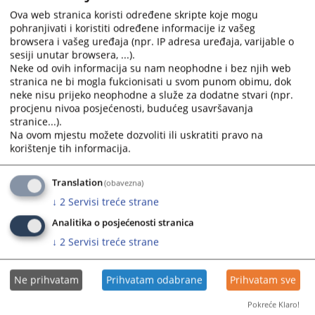
Prateći dokumenti
Ova web stranica koristi određene skripte koje mogu
pohranjivati i koristiti određene informacije iz vašeg
PRAVILA PRIVATNOSTI
browsera i vašeg uređaja (npr. IP adresa uređaja, varijable o
sesiji unutar browsera, ...).
Neke od ovih informacija su nam neophodne i bez njih web
stranica ne bi mogla fukcionisati u svom punom obimu, dok
neke nisu prijeko neophodne a služe za dodatne stvari (npr.
procjenu nivoa posjećenosti, budućeg usavršavanja
stranice...).
Na ovom mjestu možete dozvoliti ili uskratiti pravo na
korištenje tih informacija.
Translation
(obavezna)
↓
2
Servisi treće strane
Analitika o posjećenosti stranica
↓
2
Servisi treće strane
Ne prihvatam
Prihvatam odabrane
Prihvatam sve
Pokreće Klaro!