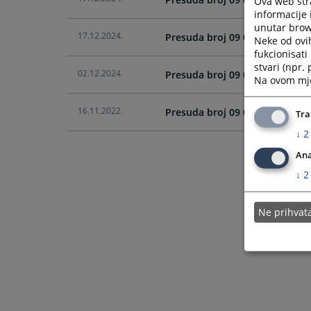
Ova web stra
informacije 
unutar brows
17.12.2024.
Presuda broj 09 0 U 034659 19
Neke od ovi
fukcionisat
stvari (npr.
02.12.2024.
Presuda broj 09 0 U 040719 22
Na ovom mjes
16.11.2022.
Presuda broj 09 0 U 030768 19
Tra
↓
2
Ana
↓
2
Ne prihva