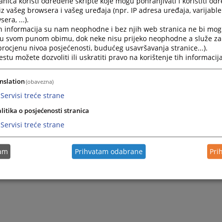
nica koristi određene skripte koje mogu pohranjivati i koristiti od
iz vašeg browsera i vašeg uređaja (npr. IP adresa uređaja, varijable 
era, ...).
 U
h informacija su nam neophodne i bez njih web stranica ne bi mog
i u svom punom obimu, dok neke nisu prijeko neophodne a služe z
 procjenu nivoa posjećenosti, budućeg usavršavanja stranice...).
 U
tu možete dozvoliti ili uskratiti pravo na korištenje tih informacija
 U 2
nslation
(obavezna)
Servisi treće strane
litika o posjećenosti stranica
Servisi treće strane
tam
Prihvatam odabrane
Pri