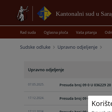
Kantonalni sud u Sar
Rad suda
Oglasna ploča
Vaša pitanja
Odn
Sudske odluke
Upravno odjeljenje
Upravno odjeljenje
07.05.2025.
Presuda broj 09 0 U 036229 20
17.12.2024.
Presuda broj 09 0 U 034852 19
Korišt
17.12.2024.
Presuda broj 09 0 U 034078 19