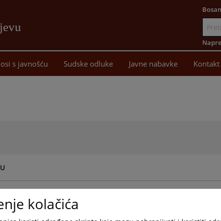
Bosan
ajevu
Idi
na
Napre
sadržaj
osi s javnošću
Sudske odluke
Javne nabavke
Kontakt
 U
 U
enje kolačića
 U