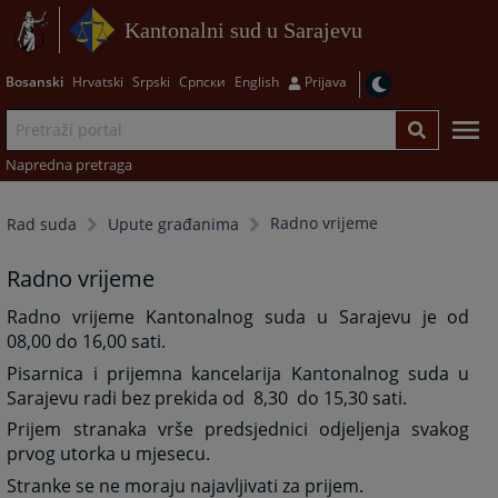
Kantonalni sud u Sarajevu
Bosanski
Hrvatski
Srpski
Српски
English
Prijava
Napredna pretraga
Radno vrijeme
Rad suda
Upute građanima
Radno vrijeme
Radno vrijeme Kantonalnog suda u Sarajevu je od
08,00 do 16,00 sati.
Pisarnica i prijemna kancelarija Kantonalnog suda u
Sarajevu radi bez prekida od 8,30 do 15,30 sati.
Prijem stranaka vrše predsjednici odjeljenja svakog
prvog utorka u mjesecu.
Stranke se ne moraju najavljivati za prijem.