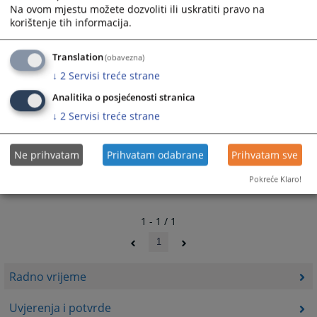
Na ovom mjestu možete dozvoliti ili uskratiti pravo na
korištenje tih informacija.
Translation
(obavezna)
↓
2
Servisi treće strane
Analitika o posjećenosti stranica
↓
2
Servisi treće strane
Ne prihvatam
Prihvatam odabrane
Prihvatam sve
Pokreće Klaro!
1 - 1 / 1
1
Radno vrijeme
Uvjerenja i potvrde