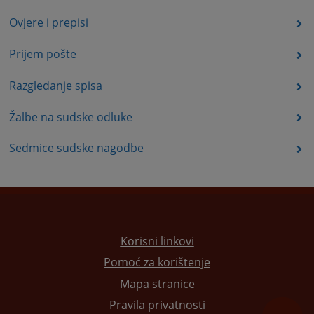
Ovjere i prepisi
Prijem pošte
Razgledanje spisa
Žalbe na sudske odluke
Sedmice sudske nagodbe
Korisni linkovi
Pomoć za korištenje
Mapa stranice
Pravila privatnosti