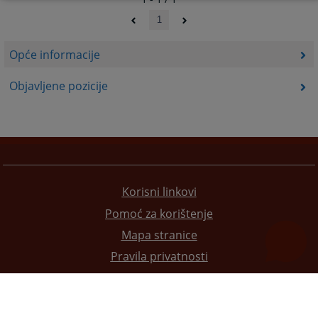
1
Opće informacije
Objavljene pozicije
Korisni linkovi
Pomoć za korištenje
Mapa stranice
Pravila privatnosti