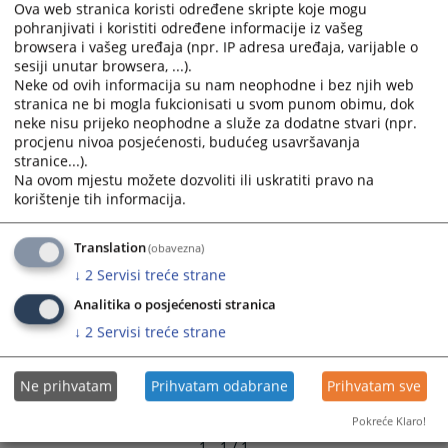
Ova web stranica koristi određene skripte koje mogu
pohranjivati i koristiti određene informacije iz vašeg
browsera i vašeg uređaja (npr. IP adresa uređaja, varijable o
sesiji unutar browsera, ...).
Neke od ovih informacija su nam neophodne i bez njih web
stranica ne bi mogla fukcionisati u svom punom obimu, dok
neke nisu prijeko neophodne a služe za dodatne stvari (npr.
procjenu nivoa posjećenosti, budućeg usavršavanja
stranice...).
Na ovom mjestu možete dozvoliti ili uskratiti pravo na
korištenje tih informacija.
Translation
(obavezna)
↓
2
Servisi treće strane
Analitika o posjećenosti stranica
↓
2
Servisi treće strane
Ne prihvatam
Prihvatam odabrane
Prihvatam sve
Pokreće Klaro!
1 - 1 / 1