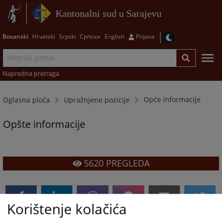
Kantonalni sud u Sarajevu
Bosanski
Hrvatski
Srpski
Српски
English
Prijava
Napredna pretraga
Opće informacije
Oglasna ploča
Upražnjene pozicije
Opšte informacije
5620
PREGLEDA
Korištenje kolačića