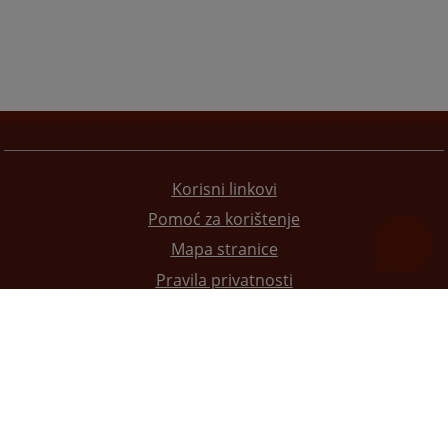
Korisni linkovi
Pomoć za korištenje
Mapa stranice
Pravila privatnosti
Redizajn web stranice je finansirala Evropska unija. Za njen sadržaj isključivo je odgovorno
Visoko sudsko i tužilačko vijeće BiH i ona ne odražava nužno stavove Evropske unije.