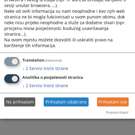
sesiji unutar browsera, ...).
Neke od ovih informacija su nam neophodne i bez njih web
stranica ne bi mogla fukcionisati u svom punom obimu, dok
neke nisu prijeko neophodne a služe za dodatne stvari (npr.
procjenu nivoa posjećenosti, budućeg usavršavanja
stranice...).
Na ovom mjestu možete dozvoliti ili uskratiti pravo na
korištenje tih informacija.
Translation
(obavezna)
↓
2
Servisi treće strane
Analitika o posjećenosti stranica
↓
2
Servisi treće strane
Ne prihvatam
Prihvatam odabrane
Prihvatam sve
Pokreće Klaro!