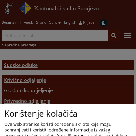
Kantonalni sud u Sarajevu
Bosanski
Hrvatski
Srpski
Српски
English
Prijava
Napredna pretraga
Sudske odluke
Krivično odjeljenje
Građansko odjeljenje
Privredno odjeljenje
Korištenje kolačića
Upravno odjeljenje
Ova web stranica koristi određene skripte koje mogu
pohranjivati i koristiti određene informacije iz vašeg
browsera i vašeg uređaja (npr. IP adresa uređaja, varijable o