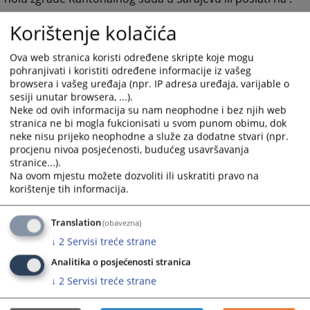
e-mail
ksud-sarajevo@pravosudje.ba
Korištenje kolačića
Ova web stranica koristi određene skripte koje mogu
9388
PREGLEDA
pohranjivati i koristiti određene informacije iz vašeg
browsera i vašeg uređaja (npr. IP adresa uređaja, varijable o
sesiji unutar browsera, ...).
Neke od ovih informacija su nam neophodne i bez njih web
stranica ne bi mogla fukcionisati u svom punom obimu, dok
neke nisu prijeko neophodne a služe za dodatne stvari (npr.
procjenu nivoa posjećenosti, budućeg usavršavanja
stranice...).
Na ovom mjestu možete dozvoliti ili uskratiti pravo na
korištenje tih informacija.
Translation
(obavezna)
↓
2
Servisi treće strane
Analitika o posjećenosti stranica
↓
2
Servisi treće strane