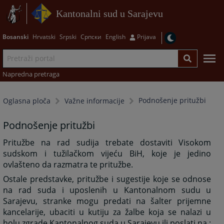
Kantonalni sud u Sarajevu
Bosanski
Hrvatski
Srpski
Српски
English
Prijava
Napredna pretraga
Podnošenje pritužbi
Oglasna ploča
Važne informacije
Podnošenje pritužbi
Pritužbe na rad sudija trebate dostaviti Visokom
sudskom i tužilačkom vijeću BiH, koje je jedino
ovlašteno da razmatra te pritužbe.
Ostale predstavke, pritužbe i sugestije koje se odnose
na rad suda i uposlenih u Kantonalnom sudu u
Sarajevu, stranke mogu predati na šalter prijemne
kancelarije, ubaciti u kutiju za žalbe koja se nalazi u
holu zgrade Kantonalnog suda u Sarajevu ili poslati na :