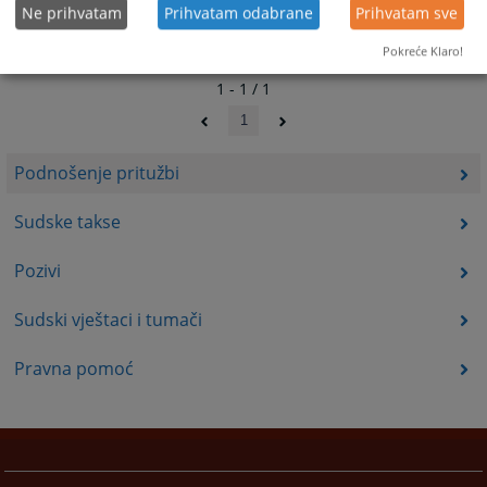
Ne prihvatam
Prihvatam odabrane
Prihvatam sve
Pokreće Klaro!
1 - 1 / 1
1
Podnošenje pritužbi
Sudske takse
Pozivi
Sudski vještaci i tumači
Pravna pomoć