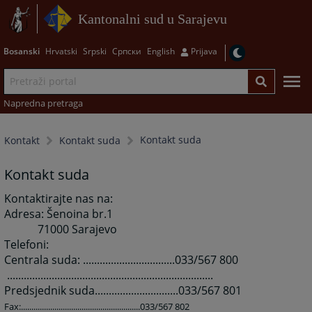
Kantonalni sud u Sarajevu
Bosanski
Hrvatski
Srpski
Српски
English
Prijava
Napredna pretraga
Kontakt suda
Kontakt
Kontakt suda
Kontakt suda
Kontaktirajte nas na:
Adresa: Šenoina br.1
71000 Sarajevo
Telefoni:
Centrala suda: .................................033/567 800
..........................................................................
Predsjednik suda..............................033/567 801
Fax:.........................................................033/567 802