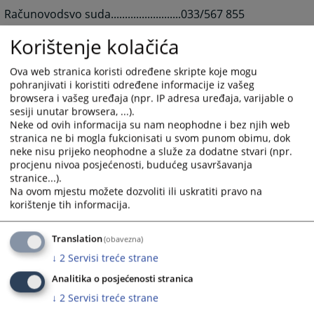
Računovodsvo suda.........................033/567 855
Fax:................................................033/567 856
Korištenje kolačića
e-mail.......................ksud-sarajevo@pravosudje.ba
e-mail.......................SA2-UPRAVA@pravosudje.ba
Ova web stranica koristi određene skripte koje mogu
pohranjivati i koristiti određene informacije iz vašeg
browsera i vašeg uređaja (npr. IP adresa uređaja, varijable o
ili za sve uposlene u Kantonalnom sudu u Sarajevu:
sesiji unutar browsera, ...).
ime.prezime@pravosudje.ba
napr:
Neke od ovih informacija su nam neophodne i bez njih web
marko.markovic@pravosudje.ba
stranica ne bi mogla fukcionisati u svom punom obimu, dok
neke nisu prijeko neophodne a služe za dodatne stvari (npr.
procjenu nivoa posjećenosti, budućeg usavršavanja
stranice...).
13709
PREGLEDA
Na ovom mjestu možete dozvoliti ili uskratiti pravo na
korištenje tih informacija.
Translation
(obavezna)
↓
2
Servisi treće strane
Analitika o posjećenosti stranica
↓
2
Servisi treće strane