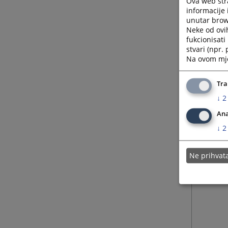
Ova web stra
informacije 
unutar brows
Neke od ovi
fukcionisat
stvari (npr.
Na ovom mjes
Tra
↓
2
Ana
↓
2
Ne prihva