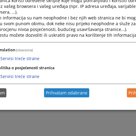
nica koristi određene skripte koje mogu pohranjivati i koristiti od
iz vašeg browsera i vašeg uređaja (npr. IP adresa uređaja, varijable 
era, ...).
h informacija su nam neophodne i bez njih web stranica ne bi mog
i u svom punom obimu, dok neke nisu prijeko neophodne a služe z
 procjenu nivoa posjećenosti, budućeg usavršavanja stranice...).
tu možete dozvoliti ili uskratiti pravo na korištenje tih informacija
nslation
(obavezna)
Servisi treće strane
litika o posjećenosti stranica
Servisi treće strane
tam
Prihvatam odabrane
Pri