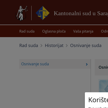
Kantonalni sud u Sar
Rad suda
Oglasna ploča
Vaša pitanja
Odn
Osnivanje suda
Rad suda
Historijat
Osnivanje suda
Osni
Korišt