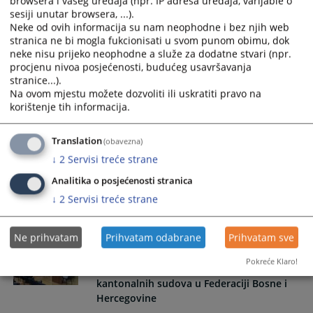
browsera i vašeg uređaja (npr. IP adresa uređaja, varijable o
Održan redovni sastanak predsjednika
sesiji unutar browsera, ...).
Općinskog i Kantonalnog suda u Sarajevu
Neke od ovih informacija su nam neophodne i bez njih web
stranica ne bi mogla fukcionisati u svom punom obimu, dok
Tokom sastanka razmatrani su izvještaji o radu sudskih
neke nisu prijeko neophodne a služe za dodatne stvari (npr.
odjeljenja, kao i aktivnosti koje se provode s ciljem rješavanja
procjenu nivoa posjećenosti, budućeg usavršavanja
najstarijih predmeta
stranice...).
Na ovom mjestu možete dozvoliti ili uskratiti pravo na
03.07.2026.
korištenje tih informacija.
Radni sastanak u Kantonalnom sudu u
Translation
(obavezna)
Sarajevu
↓
2
Servisi treće strane
Analitika o posjećenosti stranica
Radni sastanak u Kantonalnom sudu u Sarajevu
↓
2
Servisi treće strane
29.06.2026.
Ne prihvatam
Prihvatam odabrane
Prihvatam sve
Drugi zajednički sastanak predsjednice
Vrhovnog suda Federacije Bosne i
Pokreće Klaro!
Hercegovine s predsjednicima
kantonalnih sudova u Federaciji Bosne i
Hercegovine