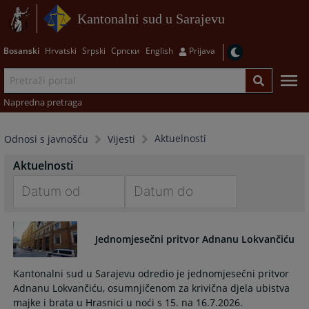
Kantonalni sud u Sarajevu
Bosanski
Hrvatski
Srpski
Српски
English
Prijava
Napredna pretraga
Aktuelnosti
Odnosi s javnošću
Vijesti
Aktuelnosti
Navigate
Navigate
forward
forward
Jednomjesečni pritvor Adnanu Lokvančiću
to
to
interact
interact
Kantonalni sud u Sarajevu odredio je jednomjesečni pritvor
with
with
Adnanu Lokvančiću, osumnjičenom za krivična djela ubistva
the
the
majke i brata u Hrasnici u noći s 15. na 16.7.2026.
calendar
calendar