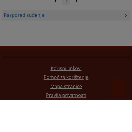
1
Raspored suđenja
Korisni linkovi
Pomoć za korištenje
Mapa stranice
Pravila privatnosti
Redizajn web stranice je finansirala Evropska unija. Za njen sadržaj isključivo je odgovorno
Visoko sudsko i tužilačko vijeće BiH i ona ne odražava nužno stavove Evropske unije.