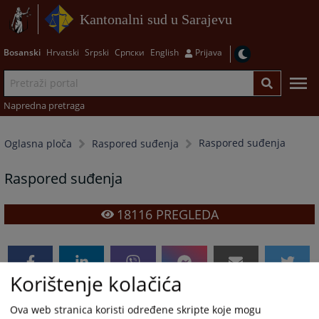
Kantonalni sud u Sarajevu
Bosanski
Hrvatski
Srpski
Српски
English
Prijava
Napredna pretraga
Raspored suđenja
Oglasna ploča
Raspored suđenja
Raspored suđenja
18116
PREGLEDA
Korištenje kolačića
Prateći dokumenti
Ova web stranica koristi određene skripte koje mogu