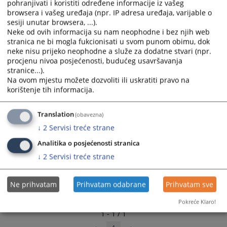
pohranjivati i koristiti određene informacije iz vašeg
Raspored pretresa 1008-1408
browsera i vašeg uređaja (npr. IP adresa uređaja, varijable o
sesiji unutar browsera, ...).
Neke od ovih informacija su nam neophodne i bez njih web
stranica ne bi mogla fukcionisati u svom punom obimu, dok
neke nisu prijeko neophodne a služe za dodatne stvari (npr.
procjenu nivoa posjećenosti, budućeg usavršavanja
stranice...).
Na ovom mjestu možete dozvoliti ili uskratiti pravo na
korištenje tih informacija.
Translation
(obavezna)
↓
2
Servisi treće strane
Analitika o posjećenosti stranica
↓
2
Servisi treće strane
Ne prihvatam
Prihvatam odabrane
Prihvatam sve
Pokreće Klaro!
1 - 1 / 1