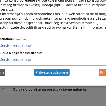
nica koristi određene skripte koje mogu pohranjivati i koristiti od
iz vašeg browsera i vašeg uređaja (npr. IP adresa uređaja, varijable 
era, ...).
2025.
Odluka o izboru ponuđača za nabavku računara, štampač
h informacija su nam neophodne i bez njih web stranica ne bi mog
i u svom punom obimu, dok neke nisu prijeko neophodne a služe z
 procjenu nivoa posjećenosti, budućeg usavršavanja stranice...).
2025.
Odluka o izboru ponuđača za nabavku usluge kolektivno
tu možete dozvoliti ili uskratiti pravo na korištenje tih informacija
2025.
Odluka o izboru ponuđača za nabavku tonera
nslation
(obavezna)
Servisi treće strane
2025.
Odluka o izboru ponuđača za nabavku štampanog materi
litika o posjećenosti stranica
Servisi treće strane
2025.
Odluka o izboru ponuđača za nabavku kancelarijskog mat
tam
Prihvatam odabrane
Pri
2025.
Odluka o izboru ponuđača za nabavku usluge audio-vide
2025.
Odluka o poništenju postupka javne nabavke