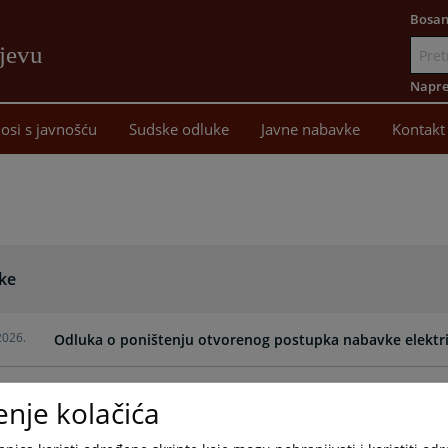
Bosan
ajevu
Idi
na
Napre
sadržaj
osi s javnošću
Sudske odluke
Javne nabavke
Kontakt
ke
2026.
Odluka o poništenju otvorenog postupka nabavke elektri
2026.
Odluka o izboru najpovoljnijeg ponuđača za nabavku usl
enje kolačića
2025.
Odluka o izboru ponuđača za nabavku službenog vozila