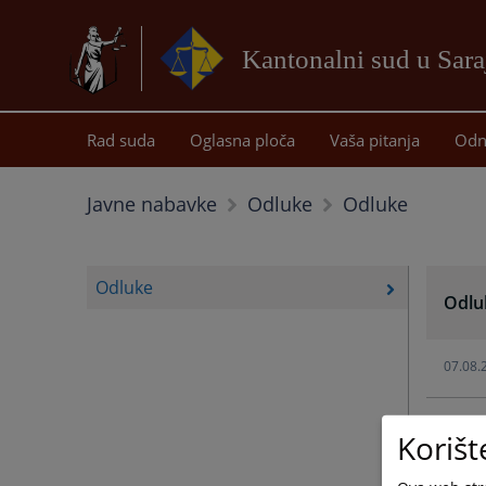
Kantonalni sud u Sar
Rad suda
Oglasna ploča
Vaša pitanja
Odn
Odluke
Javne nabavke
Odluke
Odluke
Odlu
07.08.
14.07.
Korišt
07.10.