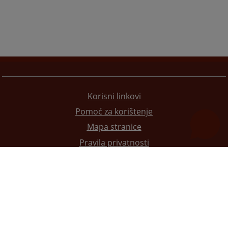
Korisni linkovi
Pomoć za korištenje
Mapa stranice
Pravila privatnosti
Redizajn web stranice je finansirala Evropska unija. Za njen sadržaj isključivo je odgovorno
Visoko sudsko i tužilačko vijeće BiH i ona ne odražava nužno stavove Evropske unije.