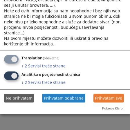
Obavještenje o nabavci- 885-1-1-37-3-14_25
sesiji unutar browsera, ...).
Neke od ovih informacija su nam neophodne i bez njih web
stranica ne bi mogla fukcionisati u svom punom obimu, dok
neke nisu prijeko neophodne a služe za dodatne stvari (npr.
209
PREGLEDA
procjenu nivoa posjećenosti, budućeg usavršavanja
stranice...).
Na ovom mjestu možete dozvoliti ili uskratiti pravo na
korištenje tih informacija.
Translation
(obavezna)
↓
2
Servisi treće strane
Analitika o posjećenosti stranica
↓
2
Servisi treće strane
Ne prihvatam
Prihvatam odabrane
Prihvatam sve
Pokreće Klaro!