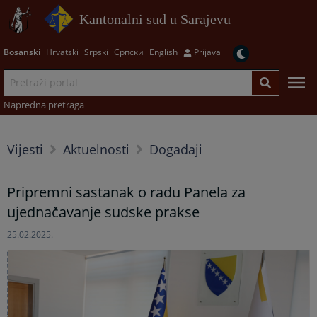
Kantonalni sud u Sarajevu
Bosanski
Hrvatski
Srpski
Српски
English
Prijava
Napredna pretraga
Vijesti
Aktuelnosti
Događaji
Pripremni sastanak o radu Panela za
ujednačavanje sudske prakse
25.02.2025.