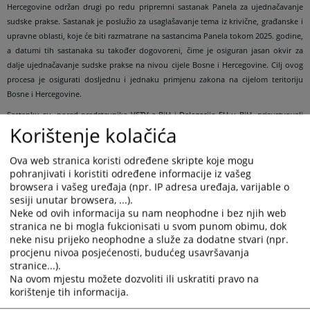
Hercegovine održan drugi po redu pripremni sastanak Panela za ujednačavanje
sudske prakse. Sastanak je poslužio za usaglašavanje tema iz krivične, građanske i
upravne oblasti, koje će biti razmatrane na sastancima Panela tokom 2025. godine,
a datumi tih sastanaka su također dogovoreni, čime je osiguran jasan okvir za
dalje ujednačavanje sudske prakse na nivou cijele Bosne i Hercegovine. Cilj ovog
procesa je osigurati dosljednu i jednaku primjenu zakona na cijelom teritoriju
Bosne i Hercegovine.
Sastanku su, pored predstavnika VSTV-a BiH i Delegacije EU u BiH, prisustvovali
Korištenje kolačića
predstavnici sudova najviše instance u Bosni i Hercegovini.
Enrico Visentin, program menadžer u Delegaciji Evropske unije u BiH, izrazio je
Ova web stranica koristi određene skripte koje mogu
zadovoljstvo uspješnom implementacijom novog koncepta rada Panela za
pohranjivati i koristiti određene informacije iz vašeg
ujednačavanje sudske prakse od strane VSTV-a BiH i sudova najviše instance, što
browsera i vašeg uređaja (npr. IP adresa uređaja, varijable o
će doprinijeti boljoj efikasnosti i koordinaciji u procesu ujednačavanja sudske
sesiji unutar browsera, ...).
prakse na nivou BiH, značajnoj za osiguranje pravne sigurnosti i ravnopravnosti
Neke od ovih informacija su nam neophodne i bez njih web
građana pred zakonom.
stranica ne bi mogla fukcionisati u svom punom obimu, dok
neke nisu prijeko neophodne a služe za dodatne stvari (npr.
procjenu nivoa posjećenosti, budućeg usavršavanja
Provedba ovog sastanka predstavlja nastavak aktivnosti
stranice...).
predviđenih Protokolom o saradnji, koji su VSTV BiH i sudovi
Na ovom mjestu možete dozvoliti ili uskratiti pravo na
najviše instance potpisali u decembru 2023. godine.
korištenje tih informacija.
Potpisivanjem ovog Protokola, sudovi najviše instance preuzeli