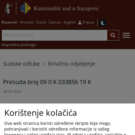
Kantonalni sud u Sarajevu
Bosanski
Hrvatski
Srpski
Српски
English
Prijava
Napredna pretraga
Sudske odluke
Krivično odjeljenje
Presuda broj 09 0 K 033856 19 K
28.09.2023.
Prikazana vijest je na
:
Bosanski jezik
Korištenje kolačića
Prateći dokumenti
Ova web stranica koristi određene skripte koje mogu
pohranjivati i koristiti određene informacije iz vašeg
Presuda broj 09 0 K 033856 19 K
browsera i vašeg uređaja (npr. IP adresa uređaja, varijable o