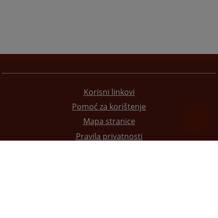
Korisni linkovi
Pomoć za korištenje
Mapa stranice
Pravila privatnosti
Redizajn web stranice je finansirala Evropska unija. Za njen sadržaj isključivo je odgovorno
Visoko sudsko i tužilačko vijeće BiH i ona ne odražava nužno stavove Evropske unije.