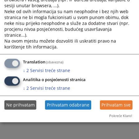
sesiji unutar browsera, ...).
Neke od ovih informacija su nam neophodne i bez njih web
stranica ne bi mogla fukcionisati u svom punom obimu, dok
1755
PREGLEDA
neke nisu prijeko neophodne a služe za dodatne stvari (npr.
procjenu nivoa posjećenosti, budućeg usavršavanja
stranice...).
Na ovom mjestu možete dozvoliti ili uskratiti pravo na
korištenje tih informacija.
Translation
(obavezna)
↓
2
Servisi treće strane
Analitika o posjećenosti stranica
↓
2
Servisi treće strane
Ne prihvatam
Prihvatam odabrane
Prihvatam sve
Pokreće Klaro!