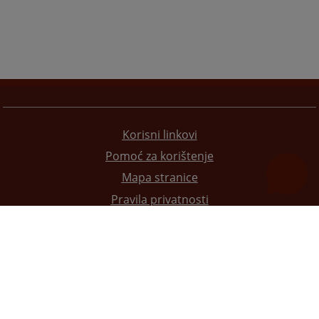
Korisni linkovi
Pomoć za korištenje
Mapa stranice
Pravila privatnosti
Redizajn web stranice je finansirala Evropska unija. Za njen sadržaj isključivo je odgovorno
Visoko sudsko i tužilačko vijeće BiH i ona ne odražava nužno stavove Evropske unije.