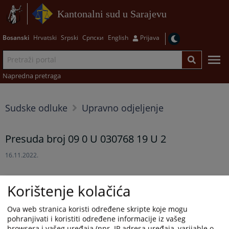
Kantonalni sud u Sarajevu
Bosanski
Hrvatski
Srpski
Српски
English
Prijava
Napredna pretraga
Sudske odluke
Upravno odjeljenje
Presuda broj 09 0 U 030768 19 U 2
16.11.2022.
Prikazana vijest je na
:
Bosanski jezik
Korištenje kolačića
Prateći dokumenti
Ova web stranica koristi određene skripte koje mogu
pohranjivati i koristiti određene informacije iz vašeg
Presuda broj 09 0 U 030768 19 U 2.DOC
browsera i vašeg uređaja (npr. IP adresa uređaja, varijable o