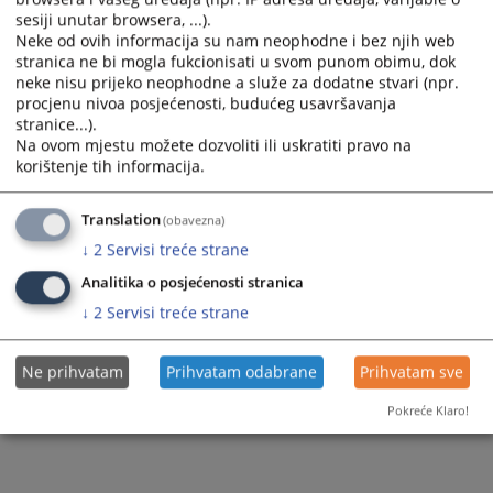
sesiji unutar browsera, ...).
Neke od ovih informacija su nam neophodne i bez njih web
stranica ne bi mogla fukcionisati u svom punom obimu, dok
1045
PREGLEDA
neke nisu prijeko neophodne a služe za dodatne stvari (npr.
procjenu nivoa posjećenosti, budućeg usavršavanja
stranice...).
Na ovom mjestu možete dozvoliti ili uskratiti pravo na
korištenje tih informacija.
Translation
(obavezna)
↓
2
Servisi treće strane
Analitika o posjećenosti stranica
↓
2
Servisi treće strane
Ne prihvatam
Prihvatam odabrane
Prihvatam sve
Pokreće Klaro!