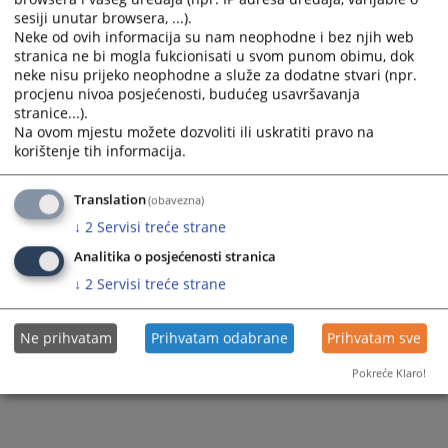
sesiji unutar browsera, ...).
Neke od ovih informacija su nam neophodne i bez njih web
stranica ne bi mogla fukcionisati u svom punom obimu, dok
984
PREGLEDA
neke nisu prijeko neophodne a služe za dodatne stvari (npr.
procjenu nivoa posjećenosti, budućeg usavršavanja
stranice...).
Na ovom mjestu možete dozvoliti ili uskratiti pravo na
korištenje tih informacija.
Translation
(obavezna)
↓
2
Servisi treće strane
Analitika o posjećenosti stranica
↓
2
Servisi treće strane
Ne prihvatam
Prihvatam odabrane
Prihvatam sve
Pokreće Klaro!