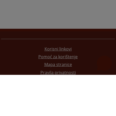
Korisni linkovi
Pomoć za korištenje
Mapa stranice
Pravila privatnosti
Redizajn web stranice je finansirala Evropska unija. Za njen sadržaj isključivo je odgovorno
Visoko sudsko i tužilačko vijeće BiH i ona ne odražava nužno stavove Evropske unije.