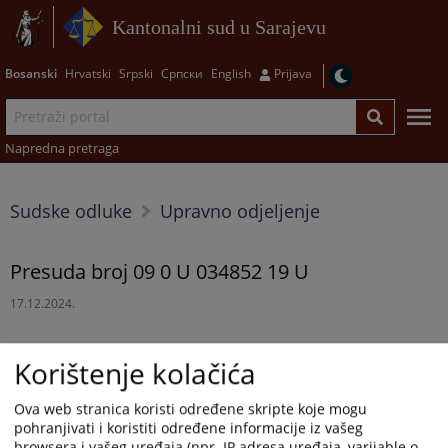
Kantonalni sud u Sarajevu
Bosanski
Hrvatski
Srpski
Српски
English
Prijava
Napredna pretraga
Sudske odluke
Upravno odjeljenje
Presuda broj 09 0 U 034852 19 U
17.12.2024.
Prikazana vijest je na
:
Bosanski jezik
Korištenje kolačića
Prateći dokumenti
Ova web stranica koristi određene skripte koje mogu
pohranjivati i koristiti određene informacije iz vašeg
09 0 U 034852 19
browsera i vašeg uređaja (npr. IP adresa uređaja, varijable o