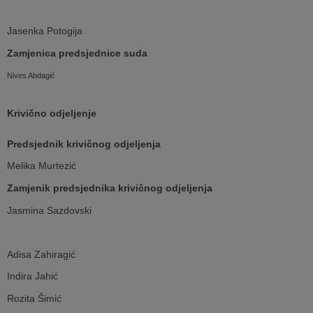
Jasenka Potogija
Zamjenica predsjednice suda
Nives Abdagić
Krivično odjeljenje
Predsjednik krivičnog odjeljenja
Melika Murtezić
Zamjenik predsjednika krivičnog odjeljenja
Jasmina Sazdovski
Adisa Zahiragić
Indira Jahić
Rozita Šimić