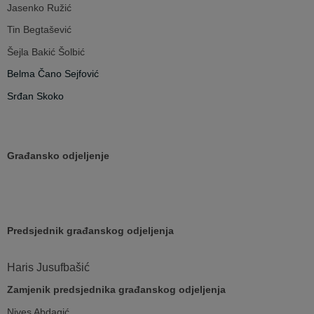
Jasenko Ružić
Tin Begtašević
Šejla Bakić Šolbić
Belma Čano Sejfović
Srđan Skoko
Građansko odjeljenje
Predsjednik građanskog odjeljenja
Haris Jusufbašić
Zamjenik predsjednika građanskog odjeljenja
Nives Abdagić