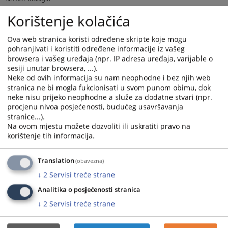
Korištenje kolačića
Amra Muhibić
Ova web stranica koristi određene skripte koje mogu
Emina Kurtović-Sabljica
pohranjivati i koristiti određene informacije iz vašeg
browsera i vašeg uređaja (npr. IP adresa uređaja, varijable o
Emina Tahirović
sesiji unutar browsera, ...).
Neke od ovih informacija su nam neophodne i bez njih web
Gordana Mičović
stranica ne bi mogla fukcionisati u svom punom obimu, dok
Gordana Stojaković
neke nisu prijeko neophodne a služe za dodatne stvari (npr.
Altijana Šeta
procjenu nivoa posjećenosti, budućeg usavršavanja
stranice...).
Zinaida Mešković
Na ovom mjestu možete dozvoliti ili uskratiti pravo na
korištenje tih informacija.
Edina Kršlak
Smajo Šabić
Translation
(obavezna)
Dubravka Krajišnik
↓
2
Servisi treće strane
Nađa Seferović
Analitika o posjećenosti stranica
Admira Sejranić
↓
2
Servisi treće strane
Dženana Hadžiomeragić