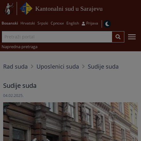
Kantonalni sud u Sarajevu
Bosanski
Hrvatski
Srpski
Српски
English
Prijava
Napredna pretraga
Rad suda
Uposlenici suda
Sudije suda
Sudije suda
04.02.2025.