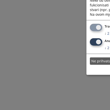
Neke od ovi
fukcionisat
stvari (npr.
Na ovom mjes
Tra
↓
2
Ana
↓
2
Ne prihva