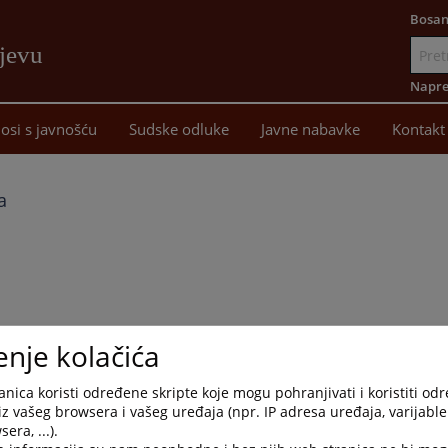
Bosan
ajevu
Idi
na
Napre
sadržaj
osi s javnošću
Sudske odluke
Javne nabavke
Kontakt
a
enje kolačića
nica koristi određene skripte koje mogu pohranjivati i koristiti od
iz vašeg browsera i vašeg uređaja (npr. IP adresa uređaja, varijable 
era, ...).