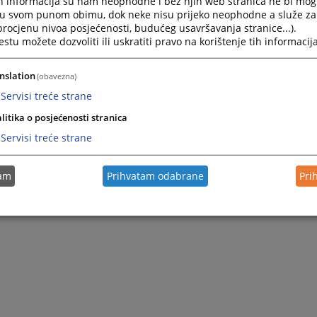
h informacija su nam neophodne i bez njih web stranica ne bi mog
i u svom punom obimu, dok neke nisu prijeko neophodne a služe z
 procjenu nivoa posjećenosti, budućeg usavršavanja stranice...).
tu možete dozvoliti ili uskratiti pravo na korištenje tih informacija
nslation
(obavezna)
Servisi treće strane
litika o posjećenosti stranica
Servisi treće strane
tam
Prihvatam odabrane
Pri