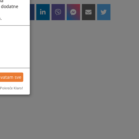
la
a dodatne
.
hvatam sve
Pokreće Klaro!