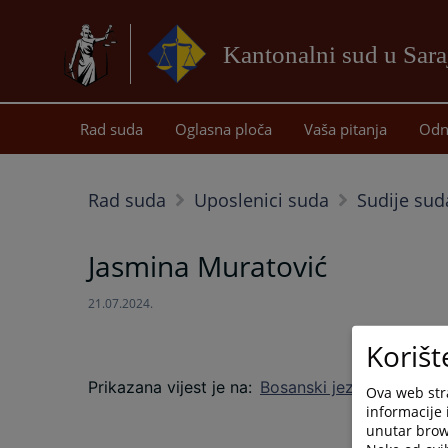
Kantonalni sud u Sar
Rad suda
Oglasna ploča
Vaša pitanja
Odn
Rad suda
Uposlenici suda
Sudije sud
Jasmina Muratović
21.07.2024.
Korišt
Prikazana vijest je na
:
Bosanski jezik
Ova web stra
informacije 
unutar brows