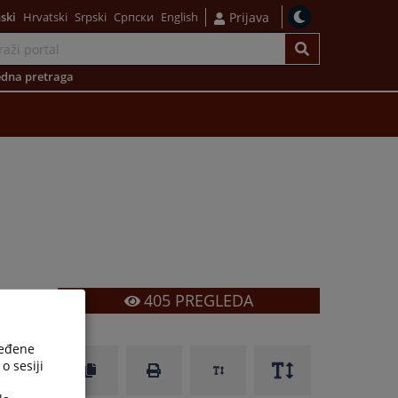
ski
Hrvatski
Srpski
Српски
English
Prijava
dna pretraga
405
PREGLEDA
ređene
o sesiji