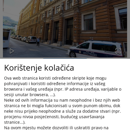
Korištenje kolačića
Ova web stranica koristi određene skripte koje mogu
pohranjivati i koristiti određene informacije iz vašeg
browsera i vašeg uređaja (npr. IP adresa uređaja, varijable o
sesiji unutar browsera, ...).
Kantonalni sud u Sarajevu, dana 04.05.2026. godine, u
Neke od ovih informacija su nam neophodne i bez njih web
predmetu istrage protiv osumnjičenog Tarika
Prusca, zbog
stranica ne bi mogla fukcionisati u svom punom obimu, dok
osnovane sumnje da je počinjeno krivično djelo
Teško ubistvo
neke nisu prijeko neophodne a služe za dodatne stvari (npr.
ženske osobe
iz člana 166a stav (1)
Krivičnog zakona Federacije
procjenu nivoa posjećenosti, budućeg usavršavanja
BiH
, na osnovu odredbe
člana
146.
stav 1. tačka c) i tačka d.)
stranice...).
ZKP-a F BiH, a u vezi sa odredbom člana 145. stav 2. ZKP-a F
Na ovom mjestu možete dozvoliti ili uskratiti pravo na
BiH,
donio je rješenje kojim je usvojen
prijedlog Kantonalnog