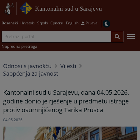
Kantonalni sud u Sarajevu
Bosanski
Hrvatski
Srpski
Српски
English
Prijava
Napredna pretraga
Odnosi s javnošću
Vijesti
Saopćenja za javnost
Kantonalni sud u Sarajevu, dana 04.05.2026.
godine donio je rješenje u predmetu istrage
protiv osumnjičenog Tarika Prusca
04.05.2026.