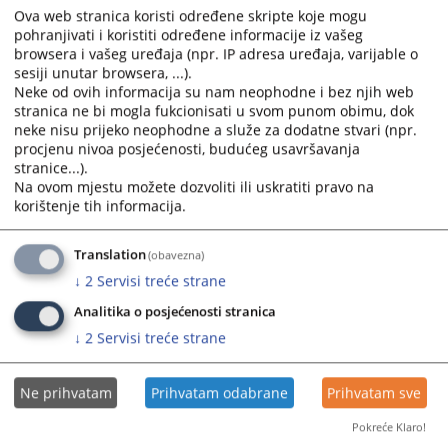
Ova web stranica koristi određene skripte koje mogu
Prikazana vijest je na
:
Bosanski jezik
pohranjivati i koristiti određene informacije iz vašeg
browsera i vašeg uređaja (npr. IP adresa uređaja, varijable o
sesiji unutar browsera, ...).
Prateći dokumenti
Neke od ovih informacija su nam neophodne i bez njih web
stranica ne bi mogla fukcionisati u svom punom obimu, dok
65 0 Rs 1090793 25 Rsž - Poništenje odluke o otkazu
neke nisu prijeko neophodne a služe za dodatne stvari (npr.
ugovora
procjenu nivoa posjećenosti, budućeg usavršavanja
stranice...).
Na ovom mjestu možete dozvoliti ili uskratiti pravo na
korištenje tih informacija.
273
PREGLEDA
Translation
(obavezna)
↓
2
Servisi treće strane
Analitika o posjećenosti stranica
↓
2
Servisi treće strane
Ne prihvatam
Prihvatam odabrane
Prihvatam sve
Pokreće Klaro!