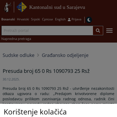
Kantonalni sud u Sarajevu
Bosanski
Hrvatski
Srpski
Српски
English
Prijava
Napredna pretraga
Sudske odluke
Građansko odjeljenje
Presuda broj 65 0 Rs 1090793 25 Rsž
30.12.2025.
Presuda broj 65 0 Rs 1090793 25 Rsž - utvrđenje nezakonitosti
otkaza ugovora o radu: „Predajom krivotvorene diplome
poslodavcu prilikom zasnivanja radnog odnosa, radnik čini
kontinuiranu povredu radne obaveze, zbog čega nema mjesta
Korištenje kolačića
prigovoru da je otkaz ugovora o radu učinjen po proteku roka
propisanog u članu 100. Zakona o radu“.