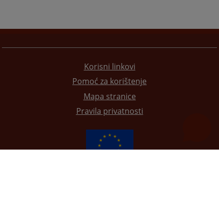
Korisni linkovi
Pomoć za korištenje
Mapa stranice
Pravila privatnosti
Redizajn web stranice je finansirala Evropska unija. Za njen sadržaj isključivo je odgovorno
Visoko sudsko i tužilačko vijeće BiH i ona ne odražava nužno stavove Evropske unije.