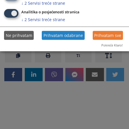
putem na broj predmeta. Nakon što sudija odobri uvid u
↓
2
Servisi treće strane
predmet šef sudske pisarne će obezbijediti prostor za uvid
Analitika o posjećenosti stranica
istog.
↓
2
Servisi treće strane
Prikazana vijest je na
:
Bosanski jezik
7189
PREGLEDA
Ne prihvatam
Prihvatam odabrane
Prihvatam sve
Pokreće Klaro!