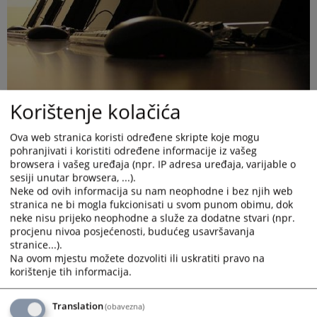
Korištenje kolačića
Ova web stranica koristi određene skripte koje mogu
pohranjivati i koristiti određene informacije iz vašeg
browsera i vašeg uređaja (npr. IP adresa uređaja, varijable o
sesiji unutar browsera, ...).
Neke od ovih informacija su nam neophodne i bez njih web
stranica ne bi mogla fukcionisati u svom punom obimu, dok
Informaciju o sudskom predmetu stranka pored JPK može
neke nisu prijeko neophodne a služe za dodatne stvari (npr.
dobiti i lično u šalter sali sudske pisarnice broj 4 koja se nalazi
procjenu nivoa posjećenosti, budućeg usavršavanja
stranice...).
u prizemlju zgrade suda. Osnove podatke o predmetu tj. broj
Na ovom mjestu možete dozvoliti ili uskratiti pravo na
predmeta, stranke u predmetu, podnesci, zakazana ročišta i
korištenje tih informacija.
slično možete dobiti od referenta koji ima pristup CMS
aplikaciji.
Translation
(obavezna)
Stranka kojoj je potreban uvid u spis mora se obratiti pismenim