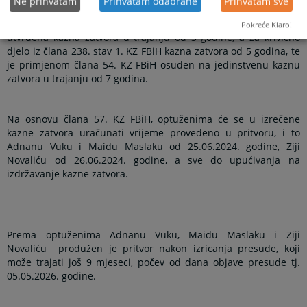
Ne prihvatam
Prihvatam odabrane
Prihvatam sve
Arminu Husiću je za krivično djelo iz člana 238. stav 2. KZ FBiH
Pokreće Klaro!
utvrđena kazna zatvora u trajanju od 3 godine, a za krivično
djelo iz člana 238. stav 1. KZ FBiH kazna zatvora od 5 godina, te
je primjenom člana 54. KZ FBiH osuđen na jedinstvenu kaznu
zatvora u trajanju od 7 godina.
Na osnovu člana 57. KZ FBiH, optuženima će se u izrečene
kazne zatvora uračunati vrijeme provedeno u pritvoru, i to
Adnanu Vuku i Maidu Maslaku od 25.06.2024. godine, Ziji
Novaliću od 26.06.2024. godine, a sve do upućivanja na
izdržavanje kazne zatvora.
Prema optuženima Adnanu Vuku, Maidu Maslaku i Ziji
Novaliću
produžen je pritvor nakon izricanja presude, koji
može trajati još 9 mjeseci, počev od dana objave presude tj.
05.05.2026. godine.