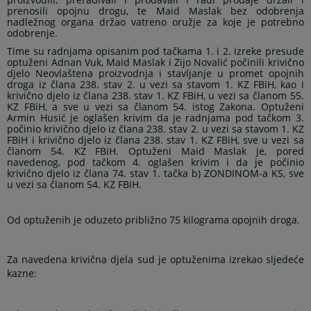
prenosili opojnu drogu, te Maid Maslak bez odobrenja
nadležnog organa držao vatreno oružje za koje je potrebno
odobrenje.
Time su
radnjama opisanim pod tačkama 1. i 2. izreke presude
optuženi Adnan Vuk, Maid Maslak i Zijo Novalić počinili krivično
djelo Neovlaštena proizvodnja i stavljanje u promet opojnih
droga iz člana 238. stav 2. u vezi sa stavom 1. KZ FBiH, kao i
krivično djelo iz člana 238. stav 1. KZ FBiH, u vezi sa članom 55.
KZ FBiH, a sve u vezi sa članom 54. istog Zakona.
Optuženi
Armin Husić je oglašen krivim da je radnjama pod tačkom 3.
počinio krivično djelo iz člana 238. stav 2. u vezi sa stavom 1. KZ
FBiH i krivično djelo iz člana 238. stav 1. KZ FBiH, sve u vezi sa
članom 54. KZ FBiH.
Optuženi Maid Maslak je, pored
navedenog, pod tačkom 4. oglašen krivim i da je počinio
krivično djelo iz člana 74. stav 1. tačka b) ZONDINOM-a KS, sve
u vezi sa članom 54. KZ FBiH.
Od optuženih je oduzeto približno 75 kilograma opojnih droga.
Za navedena krivična djela sud je optuženima izrekao sljedeće
kazne: