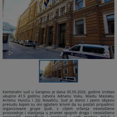
Kantonalni sud u Sarajevu je dana 05.05.2026. godine izrekao
ukupno 41,5 godinu zatvora Adnanu Vuku, Maidu Maslaku,
Arminu Husiću i Ziji Novaliću. Sud je donio i javno objavio
presudu kojom su oni oglašeni krivim da su
postali pripadnici
organizovane grupe ljudi, s ciljem vršenja neovlaštene
proizvodnje i stavljanja u promet opojnih droga i neovlašteno
proizvodili, prerađivali i prodavali i radi prodaje držali i