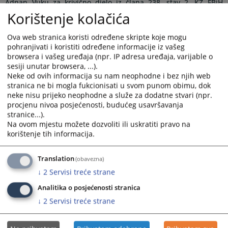
Adnan Vuku za krivično djelo iz člana 238. stav 2. KZ FBiH
utvrđena je kazna zatvora u trajanju od 6 godina, a za krivično
Korištenje kolačića
djelo iz člana 238. stav 1. KZ FBiH u vezi sa članom 55. KZ FBiH
kazna zatvora od 7 godina, te je primjenom člana 54. stav 1. i
Ova web stranica koristi određene skripte koje mogu
stav 2. tačka b) KZ FBiH osuđen na jedinstvenu kaznu zatvora u
pohranjivati i koristiti određene informacije iz vašeg
trajanju od 12 godina.
browsera i vašeg uređaja (npr. IP adresa uređaja, varijable o
sesiji unutar browsera, ...).
Neke od ovih informacija su nam neophodne i bez njih web
Maidu Maslaku je za krivično djelo iz člana 238. stav 2. KZ FBiH
stranica ne bi mogla fukcionisati u svom punom obimu, dok
utvrđena kazna zatvora u trajanju od 6 godina, za krivično djelo
neke nisu prijeko neophodne a služe za dodatne stvari (npr.
iz člana 238. stav 1. KZ FBiH u vezi sa članom 55. KZ FBiH kazna
procjenu nivoa posjećenosti, budućeg usavršavanja
zatvora od 9 godina, te za krivično djelo iz člana 74. stav 1.
stranice...).
Na ovom mjestu možete dozvoliti ili uskratiti pravo na
tačka b) ZONDINOM-a KS kazna zatvora u trajanju od 2 godine i
korištenje tih informacija.
6 mjeseci, pa je primjenom člana 54. KZ FBiH osuđen na
jedinstvenu kaznu zatvora u trajanju od 16 godina i 6 mjeseci.
Translation
(obavezna)
↓
2
Servisi treće strane
Zijadu Novaliću je za krivično djelo iz člana 238. stav 2. KZ FBiH
utvrđena kazna zatvora u trajanju od 4 godine, a za krivično
Analitika o posjećenosti stranica
djelo iz člana 238. stav 1. KZ FBiH u vezi sa članom 55. KZ FBiH
↓
2
Servisi treće strane
kazna zatvora od 3 godine, te je primjenom člana 54. KZ FBiH
osuđen na jedinstvenu kaznu zatvora u trajanju od 6 godina.