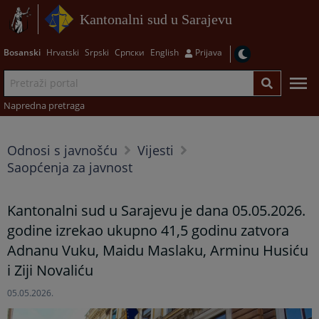
Kantonalni sud u Sarajevu
Bosanski
Hrvatski
Srpski
Српски
English
Prijava
Napredna pretraga
Odnosi s javnošću
Vijesti
Saopćenja za javnost
Kantonalni sud u Sarajevu je dana 05.05.2026.
godine izrekao ukupno 41,5 godinu zatvora
Adnanu Vuku, Maidu Maslaku, Arminu Husiću
i Ziji Novaliću
05.05.2026.