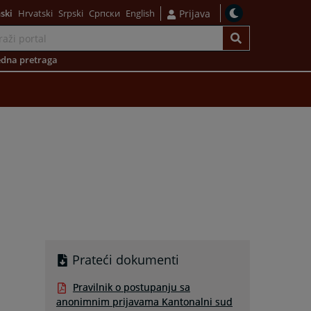
ski
Hrvatski
Srpski
Српски
English
Prijava
dna pretraga
Prateći dokumenti
Pravilnik o postupanju sa
anonimnim prijavama Kantonalni sud