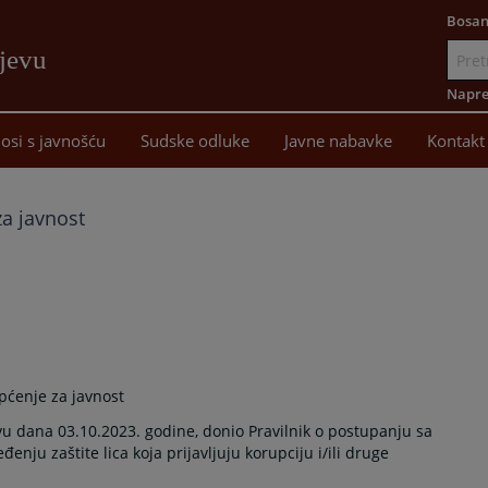
Bosan
ajevu
Idi
na
Napre
sadržaj
osi s javnošću
Sudske odluke
Javne nabavke
Kontakt
a javnost
pćenje za javnost
vu dana 03.10.2023. godine, donio Pravilnik o postupanju sa
đenju zaštite lica koja prijavljuju korupciju i/ili druge