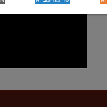
tam
Prihvatam odabrane
Pri