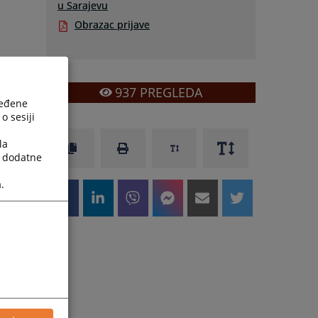
u Sarajevu
Obrazac prijave
937
PREGLEDA
ređene
o sesiji
la
a dodatne
.
a
ć