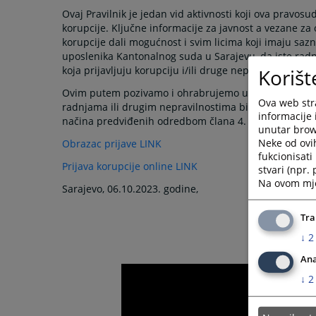
Ovaj Pravilnik je jedan vid aktivnosti koji ova pravosud
korupcije. Ključne informacije za javnost a vezane za 
korupcije dali mogućnost i svim licima koji imaju sa
uposlenika Kantonalnog suda u Sarajevu, da iste radn
koja prijavljuju korupciju i/ili druge nepravilnosti.
Korišt
Ovim putem pozivamo i ohrabrujemo uposlenike i sva 
Ova web stra
radnjama ili drugim nepravilnostima bilo kojeg uposl
informacije 
načina predviđenih odredbom člana 4. Pravilnika.
unutar brows
Neke od ovi
Obrazac prijave LINK
fukcionisat
Prijava korupcije online LINK
stvari (npr.
Na ovom mjes
Sarajevo, 06.10.2023. godine,
Tra
↓
2
Ana
↓
2