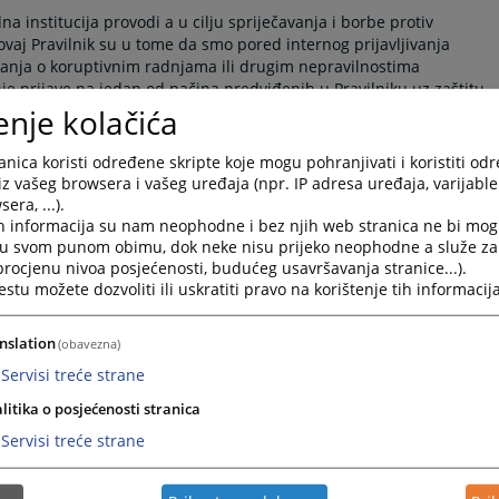
na institucija provodi a u cilju spriječavanja i borbe protiv
ovaj Pravilnik su u tome da smo pored internog prijavljivanja
znanja o koruptivnim radnjama ili drugim nepravilnostima
je prijave na jedan od načina predviđenih u Pravilniku uz zaštitu
enje kolačića
druga lica da ukoliko imaju bilo kakva saznanja o koruptivnim
nica koristi određene skripte koje mogu pohranjivati i koristiti od
enika Kantonalnog suda u Sarajevu da isto prijave na jedan od
iz vašeg browsera i vašeg uređaja (npr. IP adresa uređaja, varijable 
era, ...).
h informacija su nam neophodne i bez njih web stranica ne bi mog
i u svom punom obimu, dok neke nisu prijeko neophodne a služe z
 procjenu nivoa posjećenosti, budućeg usavršavanja stranice...).
tu možete dozvoliti ili uskratiti pravo na korištenje tih informacija
Predsjednik sud
nslation
(obavezna)
Vladimir Špoljari
Servisi treće strane
litika o posjećenosti stranica
Servisi treće strane