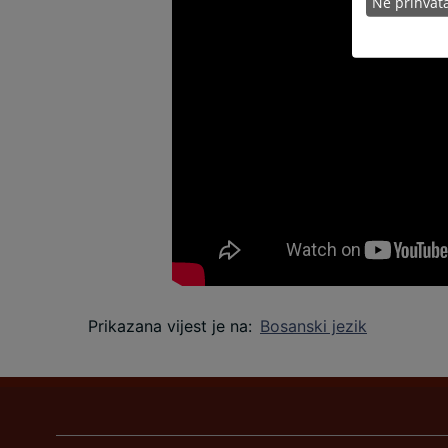
Ne prihva
Prikazana vijest je na
:
Bosanski jezik