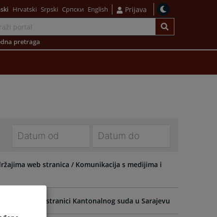
ski
Hrvatski
Srpski
Српски
English
Prijava
dna pretraga
Navigate
Navigate
forward
forward
adržajima web stranica / Komunikacija s medijima i
to
to
interact
interact
with
with
 službenoj web stranici Kantonalnog suda u Sarajevu
the
the
calendar
calendar