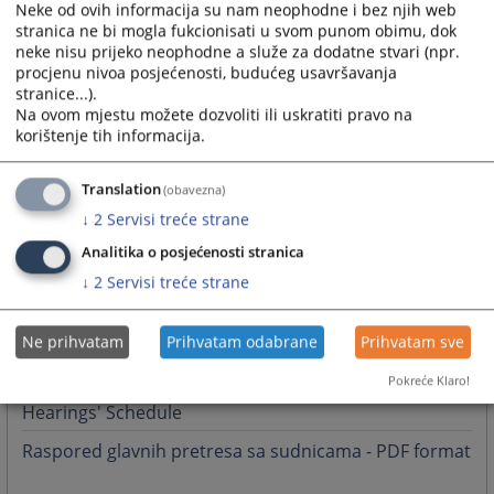
Neke od ovih informacija su nam neophodne i bez njih web
02.12.2025.
stranica ne bi mogla fukcionisati u svom punom obimu, dok
neke nisu prijeko neophodne a služe za dodatne stvari (npr.
procjenu nivoa posjećenosti, budućeg usavršavanja
stranice...).
Održan sastanak Panela za ujednačavanje sudske
Na ovom mjestu možete dozvoliti ili uskratiti pravo na
prakse iz građanske oblasti
korištenje tih informacija.
08.10.2025.
Translation
(obavezna)
Korištenje vještačke inteligencije u harmonizaciji
↓
2
Servisi treće strane
sudske prakse
Analitika o posjećenosti stranica
02.09.2025.
More
↓
2
Servisi treće strane
Ne prihvatam
Prihvatam odabrane
Prihvatam sve
Notice Board
Pokreće Klaro!
Hearings' Schedule
Raspored glavnih pretresa sa sudnicama - PDF format