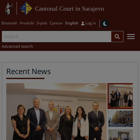
Cantonal Court in Sarajevo
Bosanski
Hrvatski
Srpski
Српски
English
Log in
Advanced search
Recent News