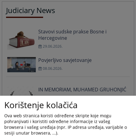
Judiciary News
Stavovi sudske prakse Bosne i
Hercegovine
29.06.2026.
Povjerljivo savjetovanje
08.06.2026.
IN MEMORIAM, MUHAMED GRUHONJIĆ
27.04.2026.
Korištenje kolačića
Ova web stranica koristi određene skripte koje mogu
pohranjivati i koristiti određene informacije iz vašeg
Prava zaposlenih i građana moraju biti
browsera i vašeg uređaja (npr. IP adresa uređaja, varijable o
u fokusu
sesiji unutar browsera, ...).